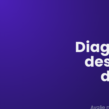
Diag
de
d
Avalie 